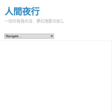
人間夜行
一切の有為の法 夢幻泡影の如し